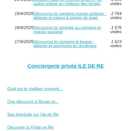
cadre unique au château des forges
visites
19/4/2025
Découvrez le camping marais poitevin :
2 764
détente et nature à portée de main
visites
18/4/2025
Découvrez la sérénité au camping le
1 576
marais sauvage
visites
17/4/2025
Découvrez le camping le bugue :
1 623
détente et aventures en dordogne
visites
Conciergerie privée ILE DE RE
Quel est le meilleur moment...
Que découvrir à Royan et...
Spa Interlude sur l'ile de Ré
Découvrir la Flotte en Ré