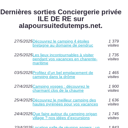
Dernières sorties Conciergerie privée
ILE DE RE sur
alapoursuitedutemps.net.
27/5/2025
Découvrez le camping 4 étoiles
1 379
bretagne au domaine de pendruc
visites
22/5/2025
Les lieux incontournables à visiter
1 735
pendant vos vacances en charente-
visites
maritime
03/5/2025
Profitez d’un bel emplacement de
1 465
camping dans la drôme
visites
27/4/2025
Camping vosges : découvrez le
1 900
charmant clos de la chaume
visites
25/4/2025
Découvrez le meilleur camping des
1 636
hautes pyrénées pour vos vacances
visites
24/4/2025
Que faire autour du camping origan
1 745
village ? nos idées d’excursions
visites
23/4/2025
Location salle de réunion angers : un
1 843