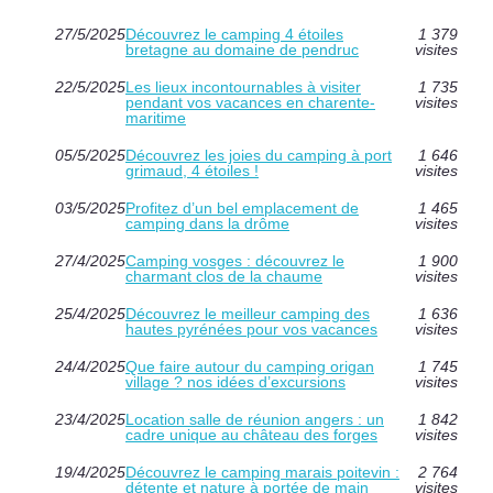
27/5/2025
Découvrez le camping 4 étoiles
1 379
bretagne au domaine de pendruc
visites
22/5/2025
Les lieux incontournables à visiter
1 735
pendant vos vacances en charente-
visites
maritime
05/5/2025
Découvrez les joies du camping à port
1 646
grimaud, 4 étoiles !
visites
03/5/2025
Profitez d’un bel emplacement de
1 465
camping dans la drôme
visites
27/4/2025
Camping vosges : découvrez le
1 900
charmant clos de la chaume
visites
25/4/2025
Découvrez le meilleur camping des
1 636
hautes pyrénées pour vos vacances
visites
24/4/2025
Que faire autour du camping origan
1 745
village ? nos idées d’excursions
visites
23/4/2025
Location salle de réunion angers : un
1 842
cadre unique au château des forges
visites
19/4/2025
Découvrez le camping marais poitevin :
2 764
détente et nature à portée de main
visites