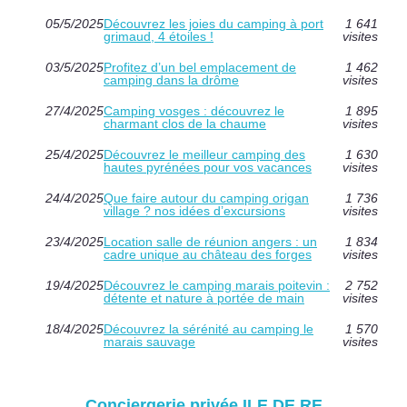
05/5/2025
Découvrez les joies du camping à port
1 641
grimaud, 4 étoiles !
visites
03/5/2025
Profitez d’un bel emplacement de
1 462
camping dans la drôme
visites
27/4/2025
Camping vosges : découvrez le
1 895
charmant clos de la chaume
visites
25/4/2025
Découvrez le meilleur camping des
1 630
hautes pyrénées pour vos vacances
visites
24/4/2025
Que faire autour du camping origan
1 736
village ? nos idées d’excursions
visites
23/4/2025
Location salle de réunion angers : un
1 834
cadre unique au château des forges
visites
19/4/2025
Découvrez le camping marais poitevin :
2 752
détente et nature à portée de main
visites
18/4/2025
Découvrez la sérénité au camping le
1 570
marais sauvage
visites
Conciergerie privée ILE DE RE