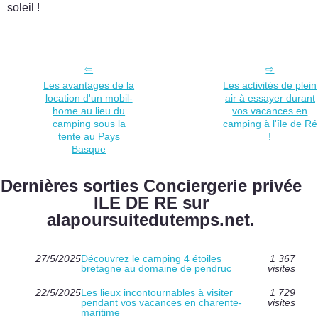
soleil !
Les avantages de la
Les activités de plein
location d'un mobil-
air à essayer durant
home au lieu du
vos vacances en
camping sous la
camping à l'île de Ré
tente au Pays
!
Basque
Dernières sorties Conciergerie privée
ILE DE RE sur
alapoursuitedutemps.net.
27/5/2025
Découvrez le camping 4 étoiles
1 367
bretagne au domaine de pendruc
visites
22/5/2025
Les lieux incontournables à visiter
1 729
pendant vos vacances en charente-
visites
maritime