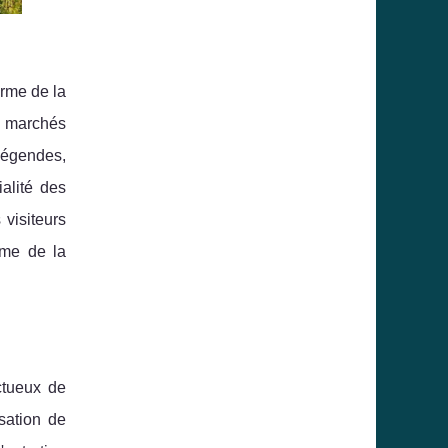
arme de la
s marchés
légendes,
alité des
visiteurs
rme de la
ctueux de
sation de