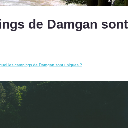
pings de Damgan sont
quoi les campings de Damgan sont uniques ?