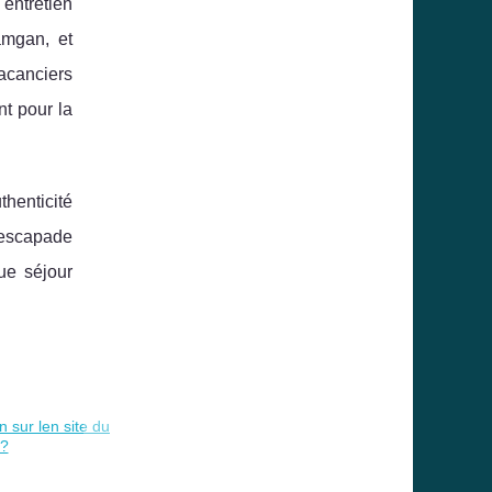
entretien
amgan, et
vacanciers
nt pour la
henticité
e escapade
ue séjour
n sur len site du
 ?