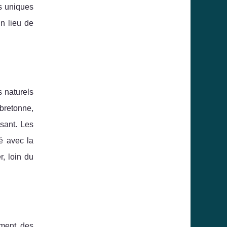
es uniques
n lieu de
 naturels
 bretonne,
ssant. Les
é avec la
, loin du
ement des