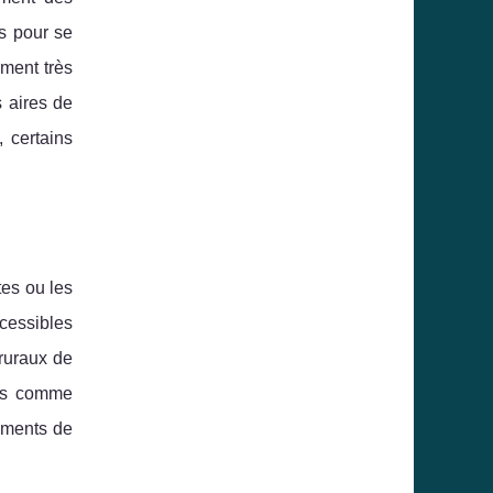
ts pour se
ment très
s aires de
, certains
tes ou les
ccessibles
 ruraux de
ues comme
oments de