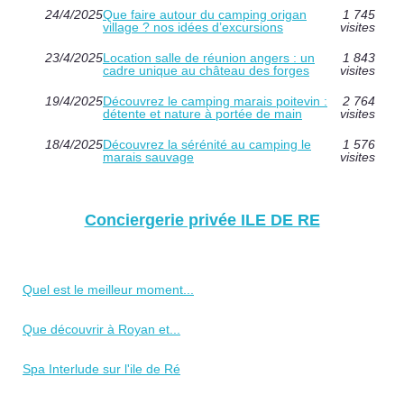
24/4/2025
Que faire autour du camping origan
1 745
village ? nos idées d’excursions
visites
23/4/2025
Location salle de réunion angers : un
1 843
cadre unique au château des forges
visites
19/4/2025
Découvrez le camping marais poitevin :
2 764
détente et nature à portée de main
visites
18/4/2025
Découvrez la sérénité au camping le
1 576
marais sauvage
visites
Conciergerie privée ILE DE RE
Quel est le meilleur moment...
Que découvrir à Royan et...
Spa Interlude sur l'ile de Ré