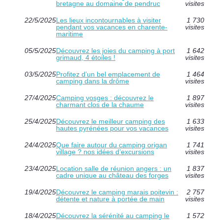
bretagne au domaine de pendruc
visites
22/5/2025
Les lieux incontournables à visiter
1 730
pendant vos vacances en charente-
visites
maritime
05/5/2025
Découvrez les joies du camping à port
1 642
grimaud, 4 étoiles !
visites
03/5/2025
Profitez d’un bel emplacement de
1 464
camping dans la drôme
visites
27/4/2025
Camping vosges : découvrez le
1 897
charmant clos de la chaume
visites
25/4/2025
Découvrez le meilleur camping des
1 633
hautes pyrénées pour vos vacances
visites
24/4/2025
Que faire autour du camping origan
1 741
village ? nos idées d’excursions
visites
23/4/2025
Location salle de réunion angers : un
1 837
cadre unique au château des forges
visites
19/4/2025
Découvrez le camping marais poitevin :
2 757
détente et nature à portée de main
visites
18/4/2025
Découvrez la sérénité au camping le
1 572