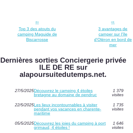
Top 3 des atouts du
3 avantages de
camping Maguide de
camper sur l'île
Biscarrosse
d'Oléron en bord de
mer
Dernières sorties Conciergerie privée
ILE DE RE sur
alapoursuitedutemps.net.
27/5/2025
Découvrez le camping 4 étoiles
1 379
bretagne au domaine de pendruc
visites
22/5/2025
Les lieux incontournables à visiter
1 735
pendant vos vacances en charente-
visites
maritime
05/5/2025
Découvrez les joies du camping à port
1 646
grimaud, 4 étoiles !
visites