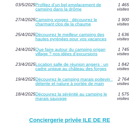
03/5/2025
Profitez d’un bel emplacement de
1 465
camping dans la drôme
visites
27/4/2025
Camping vosges : découvrez le
1 900
charmant clos de la chaume
visites
25/4/2025
Découvrez le meilleur camping des
1 636
hautes pyrénées pour vos vacances
visites
24/4/2025
Que faire autour du camping origan
1 745
village ? nos idées d’excursions
visites
23/4/2025
Location salle de réunion angers : un
1 842
cadre unique au château des forges
visites
19/4/2025
Découvrez le camping marais poitevin :
2 764
détente et nature à portée de main
visites
18/4/2025
Découvrez la sérénité au camping le
1 575
marais sauvage
visites
Conciergerie privée ILE DE RE