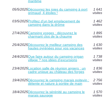
maritime
05/5/2025
Découvrez les joies du camping à port
1 641
grimaud, 4 étoiles !
visites
03/5/2025
Profitez d’un bel emplacement de
1 462
camping dans la drôme
visites
27/4/2025
Camping vosges : découvrez le
1 895
charmant clos de la chaume
visites
25/4/2025
Découvrez le meilleur camping des
1 630
hautes pyrénées pour vos vacances
visites
24/4/2025
Que faire autour du camping origan
1 738
village ? nos idées d’excursions
visites
23/4/2025
Location salle de réunion angers : un
1 836
cadre unique au château des forges
visites
19/4/2025
Découvrez le camping marais poitevin :
2 756
détente et nature à portée de main
visites
18/4/2025
Découvrez la sérénité au camping le
1 570
marais sauvage
visites