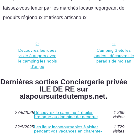
laissez-vous tenter par les marchés locaux regorgeant de
produits régionaux et trésors artisanaux.
Découvrez les idées
Camping 3 étoiles
visite à angers avec
landes : découvrez le
le camping les nobis
paradis de moisan
d'anjou
Dernières sorties Conciergerie privée
ILE DE RE sur
alapoursuitedutemps.net.
27/5/2025
Découvrez le camping 4 étoiles
1 369
bretagne au domaine de pendruc
visites
22/5/2025
Les lieux incontournables à visiter
1 729
pendant vos vacances en charente-
visites