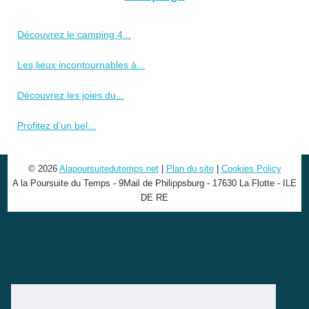
Découvrez le camping 4...
Les lieux incontournables à...
Découvrez les joies du...
Profitez d’un bel...
© 2026
Alapoursuitedutemps.net
|
Plan du site
|
Cookies Policy
A la Poursuite du Temps - 9Mail de Philippsburg - 17630 La Flotte - ILE
DE RE