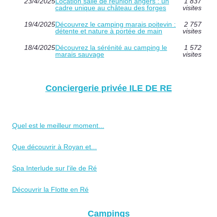
23/4/2025
Location salle de réunion angers : un
1 837
cadre unique au château des forges
visites
19/4/2025
Découvrez le camping marais poitevin :
2 757
détente et nature à portée de main
visites
18/4/2025
Découvrez la sérénité au camping le
1 572
marais sauvage
visites
Conciergerie privée ILE DE RE
Quel est le meilleur moment...
Que découvrir à Royan et...
Spa Interlude sur l'ile de Ré
Découvrir la Flotte en Ré
Campings