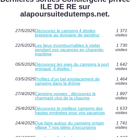
ILE DE RE sur
alapoursuitedutemps.net.
27/5/2025
Découvrez le camping 4 étoiles
1 371
bretagne au domaine de pendruc
visites
22/5/2025
Les lieux incontournables à visiter
1 730
pendant vos vacances en charente-
visites
maritime
05/5/2025
Découvrez les joies du camping à port
1 642
grimaud, 4 étoiles !
visites
03/5/2025
Profitez d’un bel emplacement de
1 464
camping dans la drôme
visites
27/4/2025
Camping vosges : découvrez le
1 897
charmant clos de la chaume
visites
25/4/2025
Découvrez le meilleur camping des
1 633
hautes pyrénées pour vos vacances
visites
24/4/2025
Que faire autour du camping origan
1 741
village ? nos idées d’excursions
visites