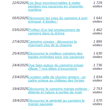
22/5/2025
Les lieux incontournables à visiter
1 729
pendant vos vacances en charente-
visites
maritime
05/5/2025
Découvrez les joies du camping à port
1 641
grimaud, 4 étoiles !
visites
03/5/2025
Profitez d’un bel emplacement de
1 462
camping dans la drôme
visites
27/4/2025
Camping vosges : découvrez le
1 895
charmant clos de la chaume
visites
25/4/2025
Découvrez le meilleur camping des
1 630
hautes pyrénées pour vos vacances
visites
24/4/2025
Que faire autour du camping origan
1 736
village ? nos idées d’excursions
visites
23/4/2025
Location salle de réunion angers : un
1 834
cadre unique au château des forges
visites
19/4/2025
Découvrez le camping marais poitevin :
2 753
détente et nature à portée de main
visites
18/4/2025
Découvrez la sérénité au camping le
1 570
marais sauvage
visites