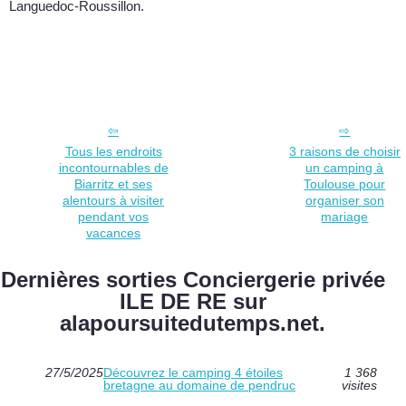
Languedoc-Roussillon.
Tous les endroits
3 raisons de choisir
incontournables de
un camping à
Biarritz et ses
Toulouse pour
alentours à visiter
organiser son
pendant vos
mariage
vacances
Dernières sorties Conciergerie privée
ILE DE RE sur
alapoursuitedutemps.net.
27/5/2025
Découvrez le camping 4 étoiles
1 368
bretagne au domaine de pendruc
visites