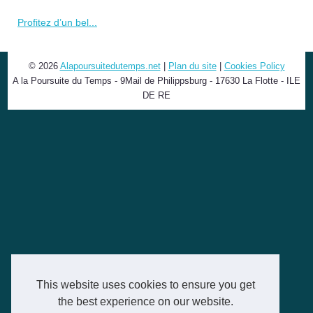
Profitez d’un bel...
© 2026
Alapoursuitedutemps.net
|
Plan du site
|
Cookies Policy
A la Poursuite du Temps - 9Mail de Philippsburg - 17630 La Flotte - ILE
DE RE
This website uses cookies to ensure you get
the best experience on our website.