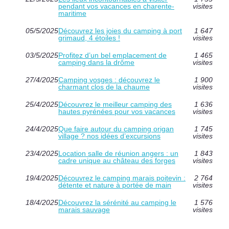
pendant vos vacances en charente-
visites
maritime
05/5/2025
Découvrez les joies du camping à port
1 647
grimaud, 4 étoiles !
visites
03/5/2025
Profitez d’un bel emplacement de
1 465
camping dans la drôme
visites
27/4/2025
Camping vosges : découvrez le
1 900
charmant clos de la chaume
visites
25/4/2025
Découvrez le meilleur camping des
1 636
hautes pyrénées pour vos vacances
visites
24/4/2025
Que faire autour du camping origan
1 745
village ? nos idées d’excursions
visites
23/4/2025
Location salle de réunion angers : un
1 843
cadre unique au château des forges
visites
19/4/2025
Découvrez le camping marais poitevin :
2 764
détente et nature à portée de main
visites
18/4/2025
Découvrez la sérénité au camping le
1 576
marais sauvage
visites