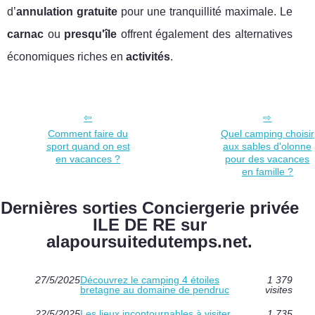
d’
annulation gratuite
pour une tranquillité maximale. Le
carnac
ou
presqu'île
offrent également des alternatives
économiques riches en
activités
.
Comment faire du
Quel camping choisir
sport quand on est
aux sables d'olonne
en vacances ?
pour des vacances
en famille ?
Dernières sorties Conciergerie privée
ILE DE RE sur
alapoursuitedutemps.net.
27/5/2025
Découvrez le camping 4 étoiles
1 379
bretagne au domaine de pendruc
visites
22/5/2025
Les lieux incontournables à visiter
1 735