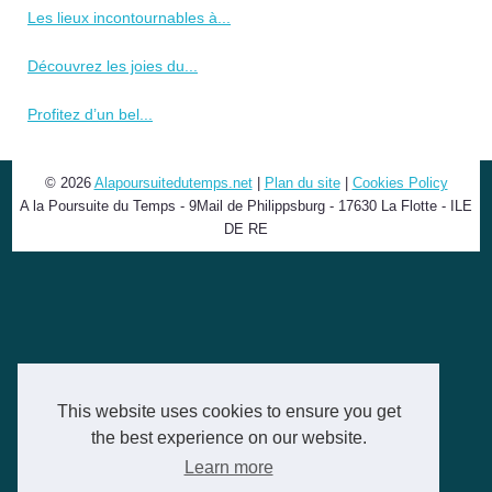
Les lieux incontournables à...
Découvrez les joies du...
Profitez d’un bel...
© 2026
Alapoursuitedutemps.net
|
Plan du site
|
Cookies Policy
A la Poursuite du Temps - 9Mail de Philippsburg - 17630 La Flotte - ILE
DE RE
This website uses cookies to ensure you get
the best experience on our website.
Learn more