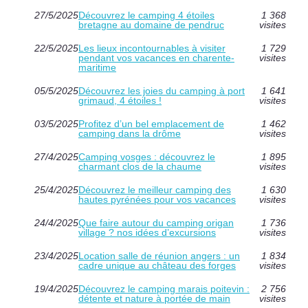
27/5/2025
Découvrez le camping 4 étoiles
1 368
bretagne au domaine de pendruc
visites
22/5/2025
Les lieux incontournables à visiter
1 729
pendant vos vacances en charente-
visites
maritime
05/5/2025
Découvrez les joies du camping à port
1 641
grimaud, 4 étoiles !
visites
03/5/2025
Profitez d’un bel emplacement de
1 462
camping dans la drôme
visites
27/4/2025
Camping vosges : découvrez le
1 895
charmant clos de la chaume
visites
25/4/2025
Découvrez le meilleur camping des
1 630
hautes pyrénées pour vos vacances
visites
24/4/2025
Que faire autour du camping origan
1 736
village ? nos idées d’excursions
visites
23/4/2025
Location salle de réunion angers : un
1 834
cadre unique au château des forges
visites
19/4/2025
Découvrez le camping marais poitevin :
2 756
détente et nature à portée de main
visites