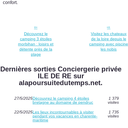
confort.
Découvrez le
Visitez les chateaux
camping 3 étoiles
de la loire depuis le
morbihan : loisirs et
camping avec piscin
détente près de la
les nobis
plage
Dernières sorties Conciergerie privée
ILE DE RE sur
alapoursuitedutemps.net.
27/5/2025
Découvrez le camping 4 étoiles
1 379
bretagne au domaine de pendruc
visites
22/5/2025
Les lieux incontournables à visiter
1 735
pendant vos vacances en charente-
visites
maritime