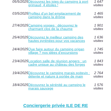
05/5/2025
Découvrez les joies du camping à port
1 647
grimaud, 4 étoiles !
visites
03/5/2025
Profitez d’un bel emplacement de
1 465
camping dans la drôme
visites
27/4/2025
Camping vosges : découvrez le
1 901
charmant clos de la chaume
visites
25/4/2025
Découvrez le meilleur camping des
1 636
hautes pyrénées pour vos vacances
visites
24/4/2025
Que faire autour du camping origan
1 745
village ? nos idées d’excursions
visites
23/4/2025
Location salle de réunion angers : un
1 843
cadre unique au château des forges
visites
19/4/2025
Découvrez le camping marais poitevin :
2 764
détente et nature à portée de main
visites
18/4/2025
Découvrez la sérénité au camping le
1 576
marais sauvage
visites
Conciergerie privée ILE DE RE