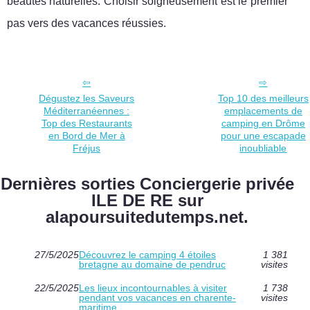
beautés naturelles. Choisir soigneusement est le premier
pas vers des vacances réussies.
Dégustez les Saveurs
Top 10 des meilleurs
Méditerranéennes :
emplacements de
Top des Restaurants
camping en Drôme
en Bord de Mer à
pour une escapade
Fréjus
inoubliable
Dernières sorties Conciergerie privée
ILE DE RE sur
alapoursuitedutemps.net.
27/5/2025
Découvrez le camping 4 étoiles
1 381
bretagne au domaine de pendruc
visites
22/5/2025
Les lieux incontournables à visiter
1 738
pendant vos vacances en charente-
visites
maritime