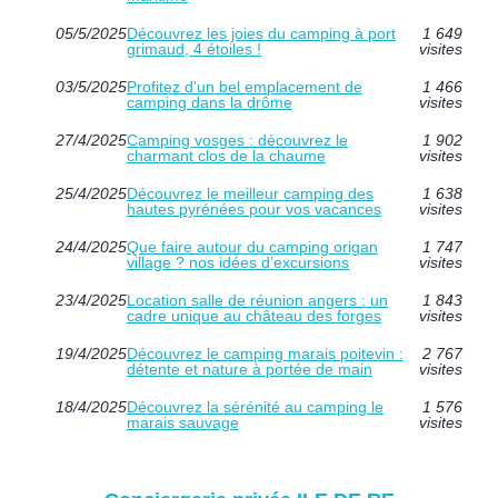
05/5/2025
Découvrez les joies du camping à port
1 649
grimaud, 4 étoiles !
visites
03/5/2025
Profitez d’un bel emplacement de
1 466
camping dans la drôme
visites
27/4/2025
Camping vosges : découvrez le
1 902
charmant clos de la chaume
visites
25/4/2025
Découvrez le meilleur camping des
1 638
hautes pyrénées pour vos vacances
visites
24/4/2025
Que faire autour du camping origan
1 747
village ? nos idées d’excursions
visites
23/4/2025
Location salle de réunion angers : un
1 843
cadre unique au château des forges
visites
19/4/2025
Découvrez le camping marais poitevin :
2 767
détente et nature à portée de main
visites
18/4/2025
Découvrez la sérénité au camping le
1 576
marais sauvage
visites