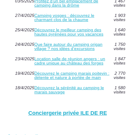
03/5/2025
Profitez d’un bel emplacement de
1 467
camping dans la drôme
visites
27/4/2025
Camping vosges : découvrez le
1 903
charmant clos de la chaume
visites
25/4/2025
Découvrez le meilleur camping des
1 640
hautes pyrénées pour vos vacances
visites
24/4/2025
Que faire autour du camping origan
1 750
village ? nos idées d’excursions
visites
23/4/2025
Location salle de réunion angers : un
1 847
cadre unique au château des forges
visites
19/4/2025
Découvrez le camping marais poitevin :
2 770
détente et nature à portée de main
visites
18/4/2025
Découvrez la sérénité au camping le
1 580
marais sauvage
visites
Conciergerie privée ILE DE RE