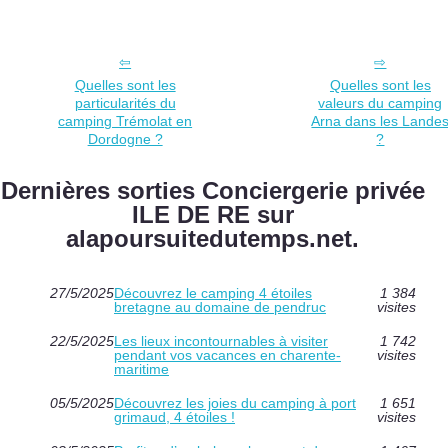
Quelles sont les
Quelles sont les
particularités du
valeurs du camping
camping Trémolat en
Arna dans les Lande
Dordogne ?
?
Dernières sorties Conciergerie privée
ILE DE RE sur
alapoursuitedutemps.net.
27/5/2025
Découvrez le camping 4 étoiles
1 384
bretagne au domaine de pendruc
visites
22/5/2025
Les lieux incontournables à visiter
1 742
pendant vos vacances en charente-
visites
maritime
05/5/2025
Découvrez les joies du camping à port
1 651
grimaud, 4 étoiles !
visites