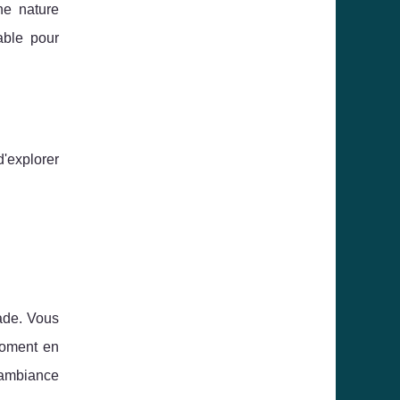
ne nature
able pour
'explorer
ade. Vous
 moment en
 ambiance