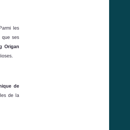
Parmi les
i que ses
g Origan
dioses.
anique de
lles de la