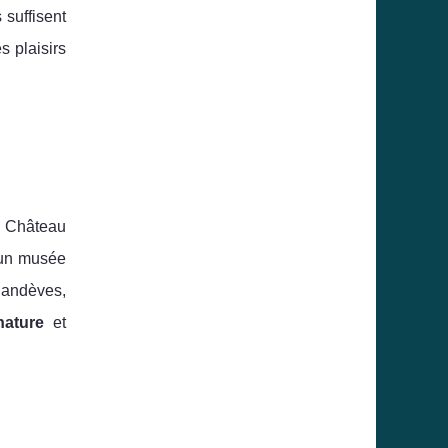
suffisent
s plaisirs
e Château
 un musée
Glandèves,
nature
et