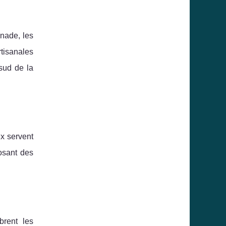
enade, les
rtisanales
sud de la
x servent
osant des
brent les