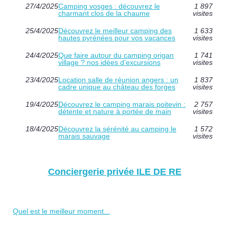
27/4/2025
Camping vosges : découvrez le
1 897
charmant clos de la chaume
visites
25/4/2025
Découvrez le meilleur camping des
1 633
hautes pyrénées pour vos vacances
visites
24/4/2025
Que faire autour du camping origan
1 741
village ? nos idées d’excursions
visites
23/4/2025
Location salle de réunion angers : un
1 837
cadre unique au château des forges
visites
19/4/2025
Découvrez le camping marais poitevin :
2 757
détente et nature à portée de main
visites
18/4/2025
Découvrez la sérénité au camping le
1 572
marais sauvage
visites
Conciergerie privée ILE DE RE
Quel est le meilleur moment...