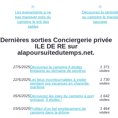
Les événements à ne
Découvrez la sérénit
pas manquer près du
au camping le marai
camping le pré des
sauvage
sables
Dernières sorties Conciergerie privée
ILE DE RE sur
alapoursuitedutemps.net.
27/5/2025
Découvrez le camping 4 étoiles
1 371
bretagne au domaine de pendruc
visites
22/5/2025
Les lieux incontournables à visiter
1 730
pendant vos vacances en charente-
visites
maritime
05/5/2025
Découvrez les joies du camping à port
1 642
grimaud, 4 étoiles !
visites
03/5/2025
Profitez d’un bel emplacement de
1 464
camping dans la drôme
visites