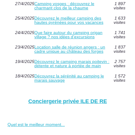
27/4/2025
Camping vosges : découvrez le
1 897
charmant clos de la chaume
visites
25/4/2025
Découvrez le meilleur camping des
1 633
hautes pyrénées pour vos vacances
visites
24/4/2025
Que faire autour du camping origan
1 741
village ? nos idées d’excursions
visites
23/4/2025
Location salle de réunion angers : un
1 837
cadre unique au château des forges
visites
19/4/2025
Découvrez le camping marais poitevin :
2 757
détente et nature à portée de main
visites
18/4/2025
Découvrez la sérénité au camping le
1 572
marais sauvage
visites
Conciergerie privée ILE DE RE
Quel est le meilleur moment...