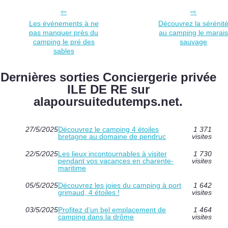
Les événements à ne
Découvrez la sérénit
pas manquer près du
au camping le marai
camping le pré des
sauvage
sables
Dernières sorties Conciergerie privée
ILE DE RE sur
alapoursuitedutemps.net.
27/5/2025
Découvrez le camping 4 étoiles
1 371
bretagne au domaine de pendruc
visites
22/5/2025
Les lieux incontournables à visiter
1 730
pendant vos vacances en charente-
visites
maritime
05/5/2025
Découvrez les joies du camping à port
1 642
grimaud, 4 étoiles !
visites
03/5/2025
Profitez d’un bel emplacement de
1 464
camping dans la drôme
visites