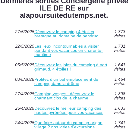
Dernières sorties Conciergerie privée
ILE DE RE sur
alapoursuitedutemps.net.
27/5/2025
Découvrez le camping 4 étoiles
1 373
bretagne au domaine de pendruc
visites
22/5/2025
Les lieux incontournables à visiter
1 731
pendant vos vacances en charente-
visites
maritime
05/5/2025
Découvrez les joies du camping à port
1 643
grimaud, 4 étoiles !
visites
03/5/2025
Profitez d’un bel emplacement de
1 464
camping dans la drôme
visites
27/4/2025
Camping vosges : découvrez le
1 898
charmant clos de la chaume
visites
25/4/2025
Découvrez le meilleur camping des
1 633
hautes pyrénées pour vos vacances
visites
24/4/2025
Que faire autour du camping origan
1 741
village ? nos idées d’excursions
visites