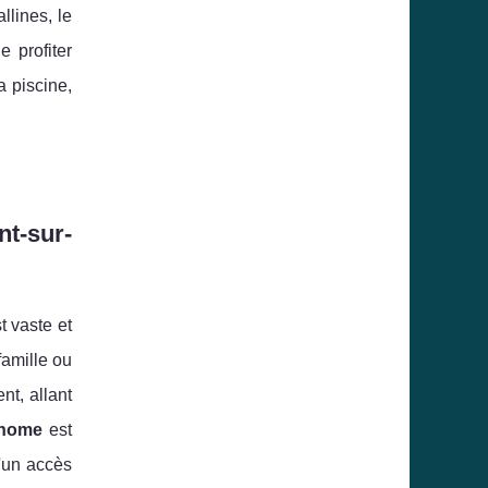
llines, le
 profiter
 piscine,
nt-sur-
st vaste et
famille ou
t, allant
 home
est
d'un accès