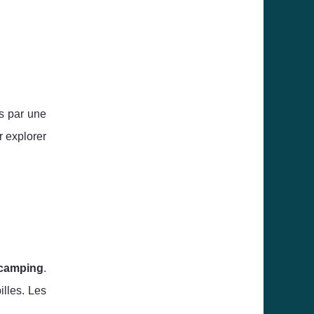
s par une
 explorer
camping
.
illes. Les