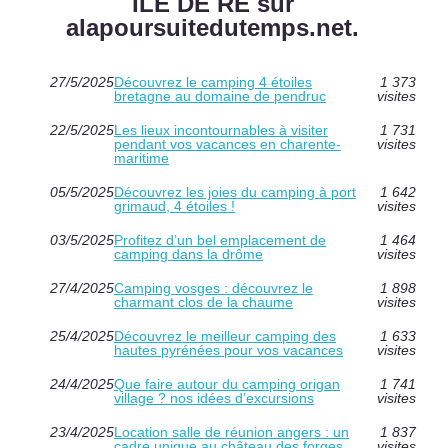
ILE DE RE sur
alapoursuitedutemps.net.
27/5/2025
Découvrez le camping 4 étoiles
1 373
bretagne au domaine de pendruc
visites
22/5/2025
Les lieux incontournables à visiter
1 731
pendant vos vacances en charente-
visites
maritime
05/5/2025
Découvrez les joies du camping à port
1 642
grimaud, 4 étoiles !
visites
03/5/2025
Profitez d’un bel emplacement de
1 464
camping dans la drôme
visites
27/4/2025
Camping vosges : découvrez le
1 898
charmant clos de la chaume
visites
25/4/2025
Découvrez le meilleur camping des
1 633
hautes pyrénées pour vos vacances
visites
24/4/2025
Que faire autour du camping origan
1 741
village ? nos idées d’excursions
visites
23/4/2025
Location salle de réunion angers : un
1 837
cadre unique au château des forges
visites