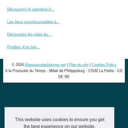
Découvrez le camping 4...
Les lieux incontournables à...
Découvrez les joies du...
Profitez d’un bel...
© 2026
Alapoursuitedutemps.net
|
Plan du site
|
Cookies Policy
A la Poursuite du Temps - 9Mail de Philippsburg - 17630 La Flotte - ILE
DE RE
This website uses cookies to ensure you get
the best experience on our website.