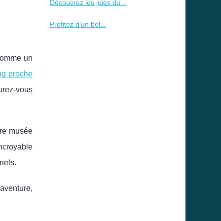
Découvrez les joies du...
Profitez d’un bel...
e comme un
ng proche
urez-vous
èbre musée
ncroyable
nels.
aventure,