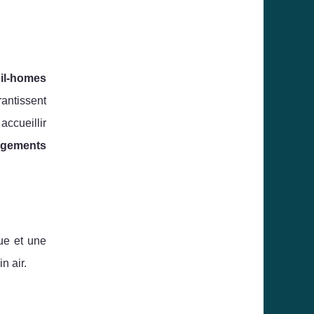
il-homes
rantissent
ccueillir
rgements
ue et une
n air.