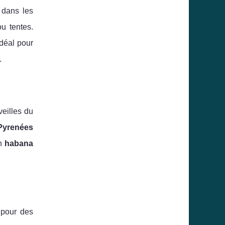
dans les
u tentes.
idéal pour
.
veilles du
Pyrenées
on
habana
 pour des