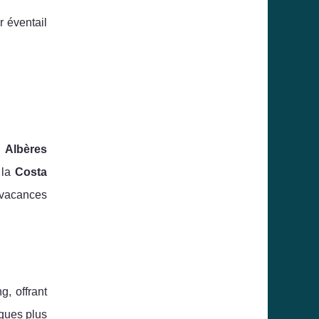
r éventail
s
Albères
 la
Costa
s vacances
, offrant
iques plus