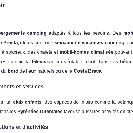
ir
bergements camping
adaptés à tous les besoins. Des
mob
o Presta
, idéals pour une
semaine de vacances camping
, ga
ent spacieux, des chalets et
mobil-homes climatisés
pouvant a
vices comme la
télévision
, un véritable atout. Tous ces
hébe
e du
bord
de lieux naturels ou de la
Costa Brava
.
ments et services
es
, un
club enfants
, des espaces de loisirs comme la pétanq
 dans les
Pyrénées Orientales
favorise aussi les activités en plei
ions et d'activités