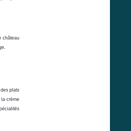
le château
ge.
des plats
 la crème
écialités