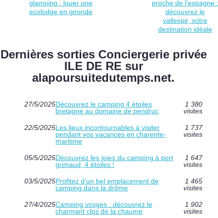
glamping : louer une
proche de l'espagne 
ecolodge en gironde
découvrez le
vallespir, votre
destination idéale
Dernières sorties Conciergerie privée
ILE DE RE sur
alapoursuitedutemps.net.
27/5/2025
Découvrez le camping 4 étoiles
1 380
bretagne au domaine de pendruc
visites
22/5/2025
Les lieux incontournables à visiter
1 737
pendant vos vacances en charente-
visites
maritime
05/5/2025
Découvrez les joies du camping à port
1 647
grimaud, 4 étoiles !
visites
03/5/2025
Profitez d’un bel emplacement de
1 465
camping dans la drôme
visites
27/4/2025
Camping vosges : découvrez le
1 902
charmant clos de la chaume
visites